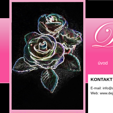
úvod
KONTAKT
E-mail: info@
Web: www.dej