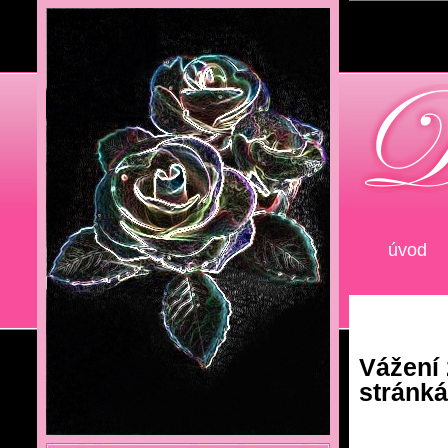
úvod
Vážení 
stránk