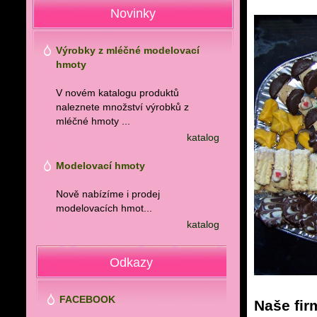
Novinky
Výrobky z mléčné modelovací
hmoty
V novém katalogu produktů
naleznete množství výrobků z
mléčné hmoty ...
katalog
Modelovací hmoty
Nově nabízíme i prodej
modelovacích hmot...
katalog
Odkazy
FACEBOOK
Naše fir