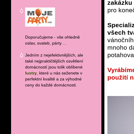
zakázku
pro koneč
Speciali
všech tv
Doporučujeme - vše ohledně
vánočníh
oslav, svateb, párty ...
mnoho da
potahova
Jedním z nejefektivnějších, ale
také nejpraktičtějších osvětlení
domácností jsou tolik oblíbené
Vyrábíme
lustry
, které u nás seženete v
použití 
perfektní kvalitě a za výhodné
ceny do každé domácnosti.